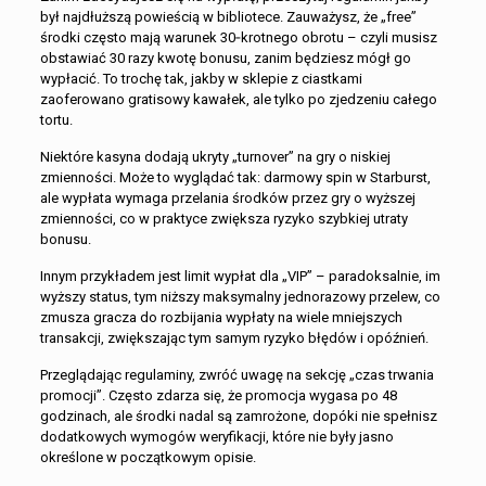
był najdłuższą powieścią w bibliotece. Zauważysz, że „free”
środki często mają warunek 30‑krotnego obrotu – czyli musisz
obstawiać 30 razy kwotę bonusu, zanim będziesz mógł go
wypłacić. To trochę tak, jakby w sklepie z ciastkami
zaoferowano gratisowy kawałek, ale tylko po zjedzeniu całego
tortu.
Niektóre kasyna dodają ukryty „turnover” na gry o niskiej
zmienności. Może to wyglądać tak: darmowy spin w Starburst,
ale wypłata wymaga przelania środków przez gry o wyższej
zmienności, co w praktyce zwiększa ryzyko szybkiej utraty
bonusu.
Innym przykładem jest limit wypłat dla „VIP” – paradoksalnie, im
wyższy status, tym niższy maksymalny jednorazowy przelew, co
zmusza gracza do rozbijania wypłaty na wiele mniejszych
transakcji, zwiększając tym samym ryzyko błędów i opóźnień.
Przeglądając regulaminy, zwróć uwagę na sekcję „czas trwania
promocji”. Często zdarza się, że promocja wygasa po 48
godzinach, ale środki nadal są zamrożone, dopóki nie spełnisz
dodatkowych wymogów weryfikacji, które nie były jasno
określone w początkowym opisie.