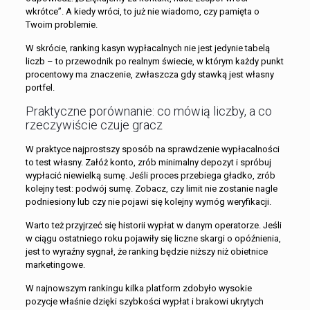
wkrótce”. A kiedy wróci, to już nie wiadomo, czy pamięta o
Twoim problemie.
W skrócie, ranking kasyn wypłacalnych nie jest jedynie tabelą
liczb – to przewodnik po realnym świecie, w którym każdy punkt
procentowy ma znaczenie, zwłaszcza gdy stawką jest własny
portfel.
Praktyczne porównanie: co mówią liczby, a co
rzeczywiście czuje gracz
W praktyce najprostszy sposób na sprawdzenie wypłacalności
to test własny. Załóż konto, zrób minimalny depozyt i spróbuj
wypłacić niewielką sumę. Jeśli proces przebiega gładko, zrób
kolejny test: podwój sumę. Zobacz, czy limit nie zostanie nagle
podniesiony lub czy nie pojawi się kolejny wymóg weryfikacji.
Warto też przyjrzeć się historii wypłat w danym operatorze. Jeśli
w ciągu ostatniego roku pojawiły się liczne skargi o opóźnienia,
jest to wyraźny sygnał, że ranking będzie niższy niż obietnice
marketingowe.
W najnowszym rankingu kilka platform zdobyło wysokie
pozycje właśnie dzięki szybkości wypłat i brakowi ukrytych